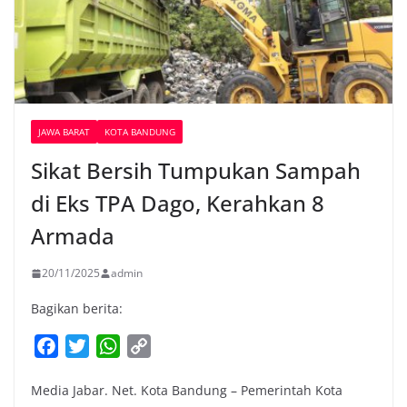
JAWA BARAT
KOTA BANDUNG
Sikat Bersih Tumpukan Sampah
di Eks TPA Dago, Kerahkan 8
Armada
20/11/2025
admin
Bagikan berita:
F
T
W
C
a
w
h
o
Media Jabar. Net. Kota Bandung – Pemerintah Kota
c
i
a
p