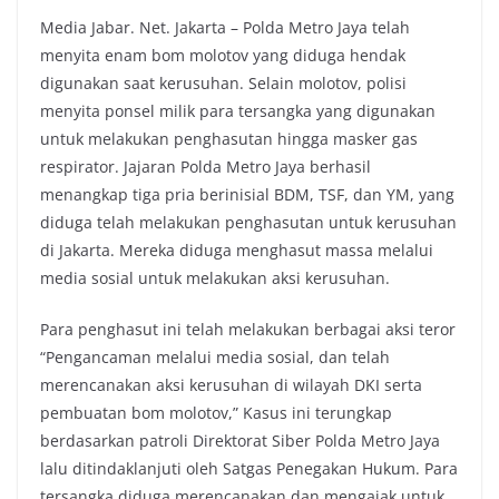
a
w
h
o
Media Jabar. Net. Jakarta – Polda Metro Jaya telah
c
i
a
p
menyita enam bom molotov yang diduga hendak
e
t
t
y
digunakan saat kerusuhan. Selain molotov, polisi
b
t
s
L
menyita ponsel milik para tersangka yang digunakan
o
e
A
i
untuk melakukan penghasutan hingga masker gas
o
r
p
n
respirator. Jajaran Polda Metro Jaya berhasil
k
p
k
menangkap tiga pria berinisial BDM, TSF, dan YM, yang
diduga telah melakukan penghasutan untuk kerusuhan
di Jakarta. Mereka diduga menghasut massa melalui
media sosial untuk melakukan aksi kerusuhan.
Para penghasut ini telah melakukan berbagai aksi teror
“Pengancaman melalui media sosial, dan telah
merencanakan aksi kerusuhan di wilayah DKI serta
pembuatan bom molotov,” Kasus ini terungkap
berdasarkan patroli Direktorat Siber Polda Metro Jaya
lalu ditindaklanjuti oleh Satgas Penegakan Hukum. Para
tersangka diduga merencanakan dan mengajak untuk