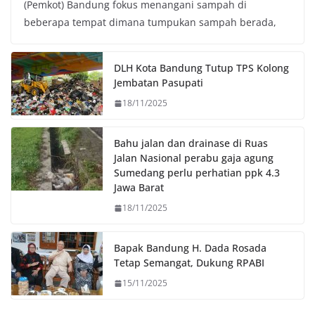
(Pemkot) Bandung fokus menangani sampah di
e
t
t
y
beberapa tempat dimana tumpukan sampah berada,
b
t
s
L
o
e
A
i
o
r
p
n
DLH Kota Bandung Tutup TPS Kolong
k
p
k
Jembatan Pasupati
18/11/2025
Bahu jalan dan drainase di Ruas
Jalan Nasional perabu gaja agung
Sumedang perlu perhatian ppk 4.3
Jawa Barat
18/11/2025
Bapak Bandung H. Dada Rosada
Tetap Semangat, Dukung RPABI
15/11/2025