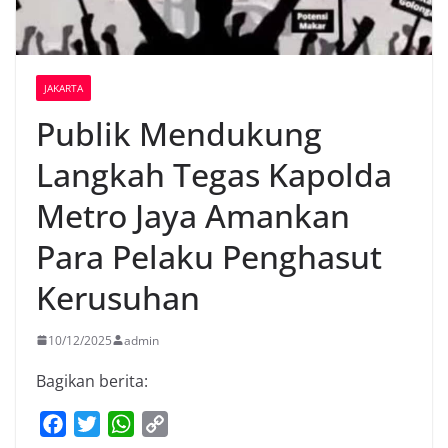
JAKARTA
Publik Mendukung
Langkah Tegas Kapolda
Metro Jaya Amankan
Para Pelaku Penghasut
Kerusuhan
10/12/2025
admin
Bagikan berita:
F
T
W
C