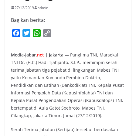
27/12/2019
admin
Bagikan berita:
F
T
W
C
a
w
h
o
c
i
a
p
Media-jabar.
net
| Jakarta —
Panglima TNI, Marsekal
e
t
t
y
TNI Dr. (H.C.) Hadi Tjahjanto, S.I.P., memimpin serah
b
t
s
L
terima jabatan tiga pejabat di lingkungan Mabes TNI
o
e
A
i
yaitu Komandan Komando Pembina Doktrin,
o
r
p
n
Pendidikan dan Latihan (Dankodiklat) TNI, Kepala Pusat
k
p
k
Informasi Pengolah Data (Kapusinfolahta) TNI dan
Kepala Pusat Pengendalian Operasi (Kapusdalops) TNI,
bertempat di Aula Gatot Soebroto, Mabes TNI,
Cilangkap, Jakarta Timur, Jumat (27/12/2019).
Serah Terima Jabatan (Sertijab) tersebut berdasakan