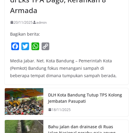
Armada
20/11/2025
admin
Bagikan berita:
F
T
W
C
a
w
h
o
Media Jabar. Net. Kota Bandung – Pemerintah Kota
c
i
a
p
(Pemkot) Bandung fokus menangani sampah di
e
t
t
y
beberapa tempat dimana tumpukan sampah berada,
b
t
s
L
o
e
A
i
o
r
p
n
DLH Kota Bandung Tutup TPS Kolong
k
p
k
Jembatan Pasupati
18/11/2025
Bahu jalan dan drainase di Ruas
Jalan Nasional perabu gaja agung