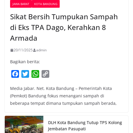
JAWA BARAT
KOTA BANDUNG
Sikat Bersih Tumpukan Sampah
di Eks TPA Dago, Kerahkan 8
Armada
20/11/2025
admin
Bagikan berita:
F
T
W
C
a
w
h
o
Media Jabar. Net. Kota Bandung – Pemerintah Kota
c
i
a
p
(Pemkot) Bandung fokus menangani sampah di
e
t
t
y
beberapa tempat dimana tumpukan sampah berada,
b
t
s
L
o
e
A
i
o
r
p
n
DLH Kota Bandung Tutup TPS Kolong
k
p
k
Jembatan Pasupati