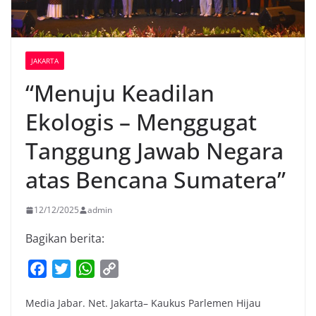
JAKARTA
“Menuju Keadilan
Ekologis – Menggugat
Tanggung Jawab Negara
atas Bencana Sumatera”
12/12/2025
admin
Bagikan berita:
F
T
W
C
a
w
h
o
Media Jabar. Net. Jakarta– Kaukus Parlemen Hijau
c
i
a
p