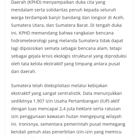
Daerah (KPHD) menyampaikan duka cita yang
e
t
t
y
mendalam serta solidaritas penuh kepada seluruh
b
t
s
L
warga terdampak banjir bandang dan longsor di Aceh,
o
e
A
i
Sumatera Utara, dan Sumatera Barat. Di tengah duka
o
r
p
n
ini, KPHD memandang bahwa rangkaian bencana
k
p
k
hidrometeorologi yang melanda Sumatera tidak dapat
lagi diposisikan semata sebagai bencana alam, tetapi
sebagai gejala krisis ekologis struktural yang diproduksi
oleh tata kelola ekstraktif yang timpang antara pusat
dan daerah.
Sumatera telah dieksploitasi melalui kebijakan
ekstraktif yang sangat sentralistik. Data menunjukkan
sedikitnya 1.907 Izin Usaha Pertambangan (IUP) aktif
dengan luas mencapai 2,4 juta hektare serta ratusan
izin penggunaan kawasan hutan mengepung wilayah
ini. Ironisnya, sementara pemerintah pusat memegang
kendali penuh atas penerbitan izin-izin yang memicu