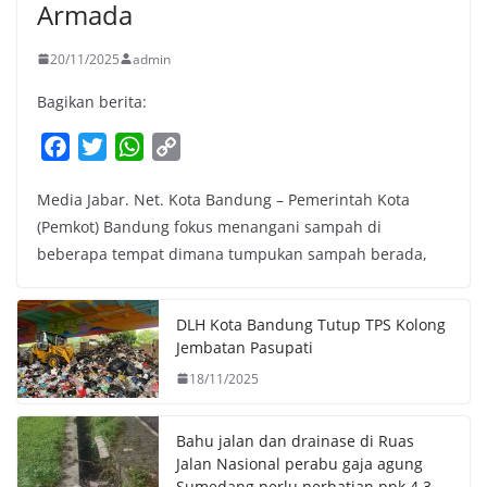
Armada
20/11/2025
admin
Bagikan berita:
F
T
W
C
a
w
h
o
Media Jabar. Net. Kota Bandung – Pemerintah Kota
c
i
a
p
(Pemkot) Bandung fokus menangani sampah di
e
t
t
y
beberapa tempat dimana tumpukan sampah berada,
b
t
s
L
o
e
A
i
o
r
p
n
DLH Kota Bandung Tutup TPS Kolong
k
p
k
Jembatan Pasupati
18/11/2025
Bahu jalan dan drainase di Ruas
Jalan Nasional perabu gaja agung
Sumedang perlu perhatian ppk 4.3