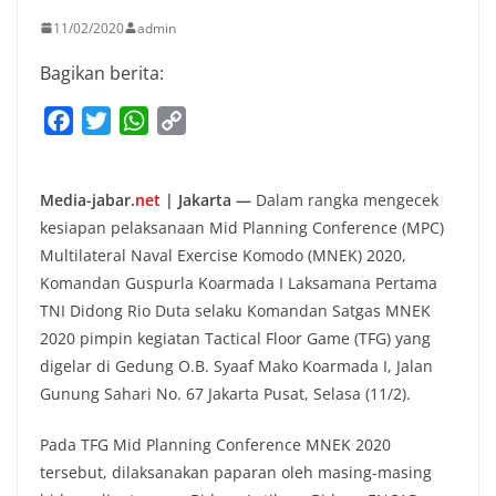
11/02/2020
admin
Bagikan berita:
F
T
W
C
a
w
h
o
c
i
a
p
Media-jabar.
net
| Jakarta —
Dalam rangka mengecek
e
t
t
y
kesiapan pelaksanaan Mid Planning Conference (MPC)
b
t
s
L
Multilateral Naval Exercise Komodo (MNEK) 2020,
o
e
A
i
Komandan Guspurla Koarmada I Laksamana Pertama
o
r
p
n
TNI Didong Rio Duta selaku Komandan Satgas MNEK
k
p
k
2020 pimpin kegiatan Tactical Floor Game (TFG) yang
digelar di Gedung O.B. Syaaf Mako Koarmada I, Jalan
Gunung Sahari No. 67 Jakarta Pusat, Selasa (11/2).
Pada TFG Mid Planning Conference MNEK 2020
tersebut, dilaksanakan paparan oleh masing-masing