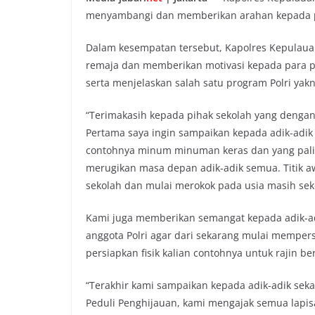
e
t
t
y
menyambangi dan memberikan arahan kepada pa
b
t
s
L
o
e
A
i
Dalam kesempatan tersebut, Kapolres Kepulaua
o
r
p
n
remaja dan memberikan motivasi kepada para pe
k
p
k
serta menjelaskan salah satu program Polri yak
“Terimakasih kepada pihak sekolah yang dengan
Pertama saya ingin sampaikan kepada adik-adik
contohnya minum minuman keras dan yang palin
merugikan masa depan adik-adik semua. Titik 
sekolah dan mulai merokok pada usia masih seko
Kami juga memberikan semangat kepada adik-adi
anggota Polri agar dari sekarang mulai memper
persiapkan fisik kalian contohnya untuk rajin be
“Terakhir kami sampaikan kepada adik-adik sekal
Peduli Penghijauan, kami mengajak semua lapis