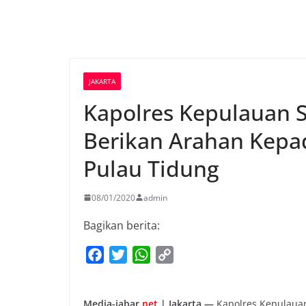
JAKARTA
Kapolres Kepulauan 
Berikan Arahan Kepa
Pulau Tidung
08/01/2020
admin
Bagikan berita:
F
T
W
C
a
w
h
o
c
i
a
p
Media-jabar.
net
| Jakarta —
Kapolres Kepulauan