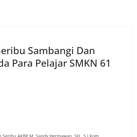
Seribu Sambangi Dan
da Para Pelajar SMKN 61
 Seribu AKBP M. Sandy Hermawan. SH., S.I.Kom