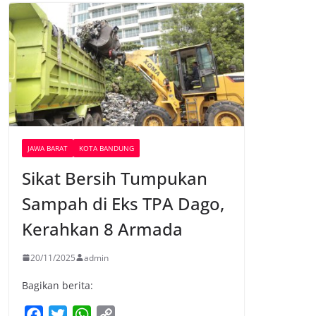
JAWA BARAT
KOTA BANDUNG
Sikat Bersih Tumpukan
Sampah di Eks TPA Dago,
Kerahkan 8 Armada
20/11/2025
admin
Bagikan berita:
F
T
W
C