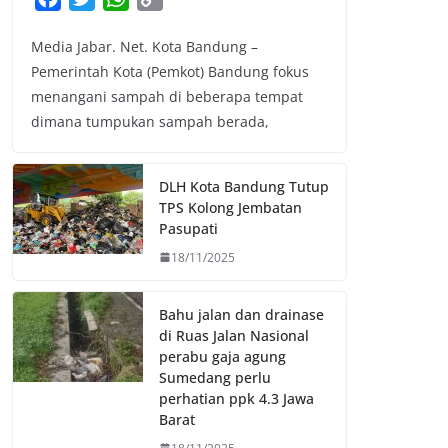
a
w
h
o
Media Jabar. Net. Kota Bandung –
c
i
a
p
Pemerintah Kota (Pemkot) Bandung fokus
e
t
t
y
menangani sampah di beberapa tempat
b
t
s
L
dimana tumpukan sampah berada,
o
e
A
i
o
r
p
n
k
p
k
DLH Kota Bandung Tutup
TPS Kolong Jembatan
Pasupati
18/11/2025
Bahu jalan dan drainase
di Ruas Jalan Nasional
perabu gaja agung
Sumedang perlu
perhatian ppk 4.3 Jawa
Barat