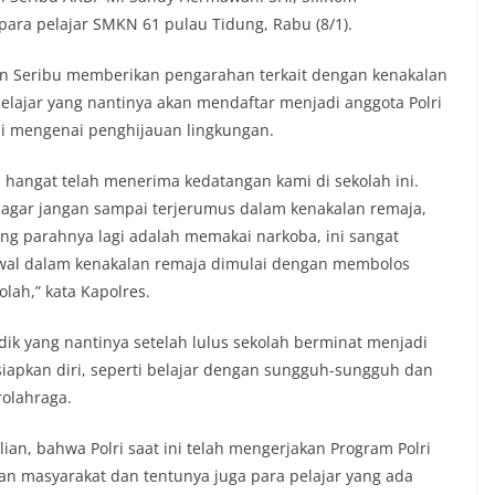
ra pelajar SMKN 61 pulau Tidung, Rabu (8/1).
n Seribu memberikan pengarahan terkait dengan kenakalan
lajar yang nantinya akan mendaftar menjadi anggota Polri
ni mengenai penghijauan lingkungan.
 hangat telah menerima kedatangan kami di sekolah ini.
 agar jangan sampai terjerumus dalam kenakalan remaja,
g parahnya lagi adalah memakai narkoba, ini sangat
awal dalam kenakalan remaja dimulai dengan membolos
lah,” kata Kapolres.
k yang nantinya setelah lulus sekolah berminat menjadi
siapkan diri, seperti belajar dengan sungguh-sungguh dan
rolahraga.
ian, bahwa Polri saat ini telah mengerjakan Program Polri
an masyarakat dan tentunya juga para pelajar yang ada