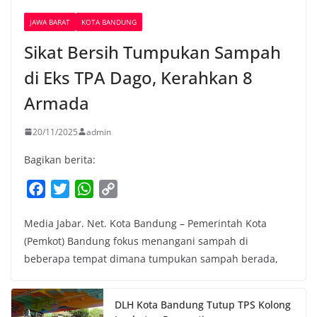
JAWA BARAT
KOTA BANDUNG
Sikat Bersih Tumpukan Sampah
di Eks TPA Dago, Kerahkan 8
Armada
20/11/2025
admin
Bagikan berita:
F
T
W
C
a
w
h
o
Media Jabar. Net. Kota Bandung – Pemerintah Kota
c
i
a
p
(Pemkot) Bandung fokus menangani sampah di
e
t
t
y
beberapa tempat dimana tumpukan sampah berada,
b
t
s
L
o
e
A
i
o
r
p
n
DLH Kota Bandung Tutup TPS Kolong