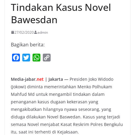
Tindakan Kasus Novel
Bawesdan
27/02/2020
admin
Bagikan berita:
F
T
W
C
a
w
h
o
c
i
a
p
Media-jabar.
net
| Jakarta —
Presiden Joko Widodo
e
t
t
y
(Jokowi) diminta memerintahkan Menko Polhukam
b
t
s
L
Mahfud Md untuk mengambil tindakan dalam
o
e
A
i
penanganan kasus dugaan kekerasan yang
o
r
p
n
mengakibatkan hilangnya nyawa seseorang, yang
k
p
k
diduga dilakukan Novel Baswedan. Kasus yang terjadi
semasa Novel menjabat Kasat Reskrim Polres Bengkulu
itu, saat ini terhenti di Kejaksaan.