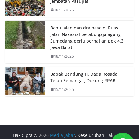
k
p
k
Jembatan Pasupati
18/11/2025
Bahu jalan dan drainase di Ruas
Jalan Nasional perabu gaja agung
Sumedang perlu perhatian ppk 4.3
Jawa Barat
18/11/2025
Bapak Bandung H. Dada Rosada
Tetap Semangat, Dukung RPABI
15/11/2025
Hak Cipta © 2026
Media Jabar
. Keseluruhan Hak Cipta.