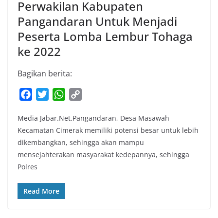
Perwakilan Kabupaten
Pangandaran Untuk Menjadi
Peserta Lomba Lembur Tohaga
ke 2022
Bagikan berita:
F
T
W
C
a
w
h
o
Media Jabar.Net.Pangandaran, Desa Masawah
c
i
a
p
Kecamatan Cimerak memiliki potensi besar untuk lebih
e
t
t
y
dikembangkan, sehingga akan mampu
b
t
s
L
mensejahterakan masyarakat kedepannya, sehingga
o
e
A
i
Polres
o
r
p
n
k
p
k
Read More