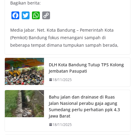
Bagikan berita:
F
T
W
C
a
w
h
o
Media Jabar. Net. Kota Bandung – Pemerintah Kota
c
i
a
p
(Pemkot) Bandung fokus menangani sampah di
e
t
t
y
beberapa tempat dimana tumpukan sampah berada,
b
t
s
L
o
e
A
i
o
r
p
n
DLH Kota Bandung Tutup TPS Kolong
k
p
k
Jembatan Pasupati
18/11/2025
Bahu jalan dan drainase di Ruas
Jalan Nasional perabu gaja agung
Sumedang perlu perhatian ppk 4.3
Jawa Barat
18/11/2025