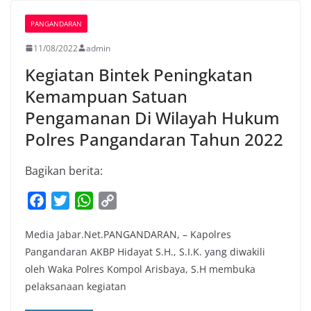
PANGANDARAN
11/08/2022
admin
Kegiatan Bintek Peningkatan
Kemampuan Satuan
Pengamanan Di Wilayah Hukum
Polres Pangandaran Tahun 2022
Bagikan berita:
F
T
W
C
a
w
h
o
Media Jabar.Net.PANGANDARAN, – Kapolres
c
i
a
p
Pangandaran AKBP Hidayat S.H., S.I.K. yang diwakili
e
t
t
y
oleh Waka Polres Kompol Arisbaya, S.H membuka
b
t
s
L
pelaksanaan kegiatan
o
e
A
i
o
r
p
n