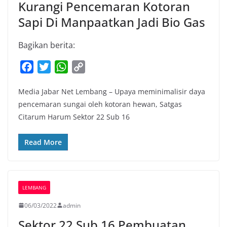
Kurangi Pencemaran Kotoran
Sapi Di Manpaatkan Jadi Bio Gas
Bagikan berita:
F
T
W
C
a
w
h
o
Media Jabar Net Lembang – Upaya meminimalisir daya
c
i
a
p
pencemaran sungai oleh kotoran hewan, Satgas
e
t
t
y
Citarum Harum Sektor 22 Sub 16
b
t
s
L
o
e
A
i
Read More
o
r
p
n
k
p
k
LEMBANG
06/03/2022
admin
Sektor 22 Sub 16 Pembuatan