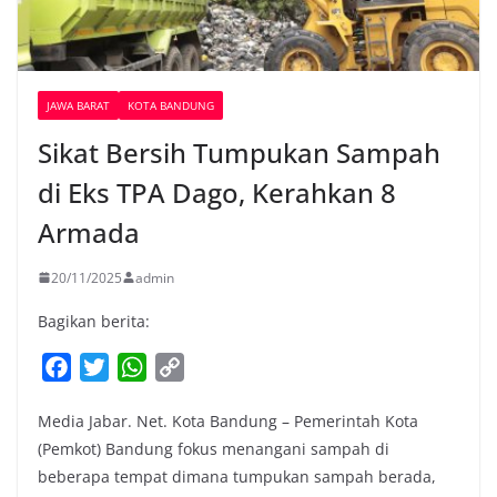
JAWA BARAT
KOTA BANDUNG
Sikat Bersih Tumpukan Sampah
di Eks TPA Dago, Kerahkan 8
Armada
20/11/2025
admin
Bagikan berita:
F
T
W
C
a
w
h
o
Media Jabar. Net. Kota Bandung – Pemerintah Kota
c
i
a
p
(Pemkot) Bandung fokus menangani sampah di
e
t
t
y
beberapa tempat dimana tumpukan sampah berada,
b
t
s
L