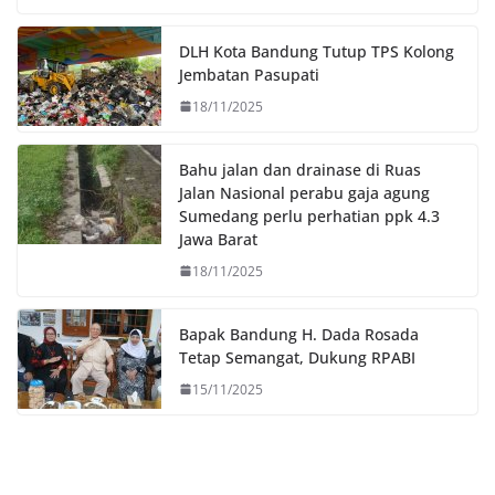
o
e
A
i
o
r
p
n
DLH Kota Bandung Tutup TPS Kolong
k
p
k
Jembatan Pasupati
18/11/2025
Bahu jalan dan drainase di Ruas
Jalan Nasional perabu gaja agung
Sumedang perlu perhatian ppk 4.3
Jawa Barat
18/11/2025
Bapak Bandung H. Dada Rosada
Tetap Semangat, Dukung RPABI
15/11/2025