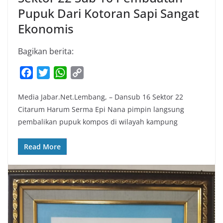
Pupuk Dari Kotoran Sapi Sangat
Ekonomis
Bagikan berita:
F
T
W
C
a
w
h
o
Media Jabar.Net.Lembang, – Dansub 16 Sektor 22
c
i
a
p
Citarum Harum Serma Epi Nana pimpin langsung
e
t
t
y
pembalikan pupuk kompos di wilayah kampung
b
t
s
L
o
e
A
i
Read More
o
r
p
n
k
p
k