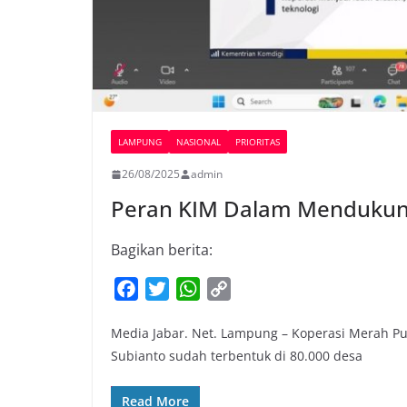
LAMPUNG
NASIONAL
PRIORITAS
26/08/2025
admin
Peran KIM Dalam Mendukung
Bagikan berita:
F
T
W
C
a
w
h
o
Media Jabar. Net. Lampung – Koperasi Merah Pu
c
i
a
p
Subianto sudah terbentuk di 80.000 desa
e
t
t
y
b
t
s
L
Read More