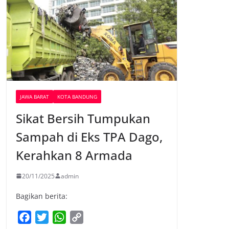
JAWA BARAT
KOTA BANDUNG
Sikat Bersih Tumpukan
Sampah di Eks TPA Dago,
Kerahkan 8 Armada
20/11/2025
admin
Bagikan berita:
F
T
W
C