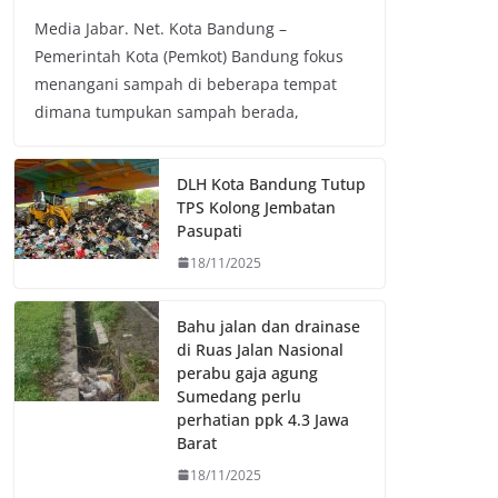
a
w
h
o
Media Jabar. Net. Kota Bandung –
c
i
a
p
Pemerintah Kota (Pemkot) Bandung fokus
e
t
t
y
menangani sampah di beberapa tempat
b
t
s
L
dimana tumpukan sampah berada,
o
e
A
i
o
r
p
n
k
p
k
DLH Kota Bandung Tutup
TPS Kolong Jembatan
Pasupati
18/11/2025
Bahu jalan dan drainase
di Ruas Jalan Nasional
perabu gaja agung
Sumedang perlu
perhatian ppk 4.3 Jawa
Barat
18/11/2025