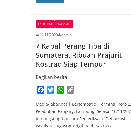
o
e
A
i
o
r
p
n
k
p
k
LAMPUNG
NASIONAL
10/11/2020
admin
7 Kapal Perang Tiba di
Sumatera, Ribuan Prajurit
Kostrad Siap Tempur
Bagikan berita:
F
T
W
C
a
w
h
o
Media-jabar.net | Bertempat di Terminal Roro 2
c
i
a
p
Pelabuhan Panjang, Lampung, Selasa (10/11/202
e
t
t
y
berlangsung Upacara Pemeriksaan Debarkasi
b
t
s
L
Pasukan Satgasrat Brigif Raider-9/DY/2
o
e
A
i