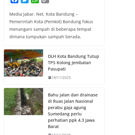
a
w
h
o
Media Jabar. Net. Kota Bandung –
c
i
a
p
Pemerintah Kota (Pemkot) Bandung fokus
e
t
t
y
menangani sampah di beberapa tempat
b
t
s
L
dimana tumpukan sampah berada,
o
e
A
i
o
r
p
n
k
p
k
DLH Kota Bandung Tutup
TPS Kolong Jembatan
Pasupati
18/11/2025
Bahu jalan dan drainase
di Ruas Jalan Nasional
perabu gaja agung
Sumedang perlu
perhatian ppk 4.3 Jawa
Barat