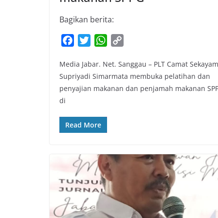
Bagikan berita:
F
T
W
C
a
w
h
o
Media Jabar. Net. Sanggau – PLT Camat Sekaya
c
i
a
p
Supriyadi Simarmata membuka pelatihan dan
e
t
t
y
penyajian makanan dan penjamah makanan SP
b
t
s
L
di
o
e
A
i
o
r
p
n
Read More
k
p
k