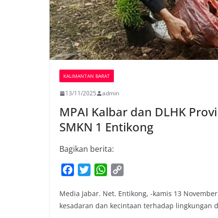
KALIMANTAN BARAT
13/11/2025
admin
MPAI Kalbar dan DLHK Provi
SMKN 1 Entikong
Bagikan berita:
F
T
W
C
a
w
h
o
Media Jabar. Net. Entikong, -kamis 13 Novem
c
i
a
p
kesadaran dan kecintaan terhadap lingkungan d
e
t
t
y