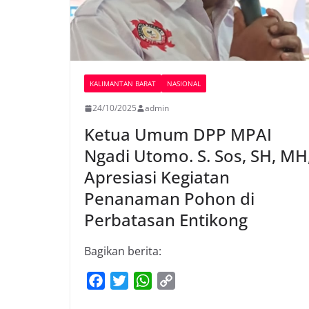
KALIMANTAN BARAT
NASIONAL
24/10/2025
admin
Ketua Umum DPP MPAI
Ngadi Utomo. S. Sos, SH, MH
Apresiasi Kegiatan
Penanaman Pohon di
Perbatasan Entikong
Bagikan berita:
F
T
W
C
a
w
h
o