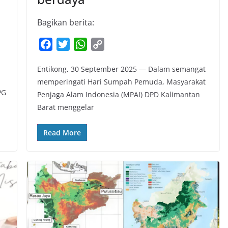
Bagikan berita:
F
T
W
C
a
w
h
o
m
Entikong, 30 September 2025 — Dalam semangat
c
i
a
p
memperingati Hari Sumpah Pemuda, Masyarakat
e
t
t
y
PG
Penjaga Alam Indonesia (MPAI) DPD Kalimantan
b
t
s
L
Barat menggelar
o
e
A
i
o
r
p
n
Read More
k
p
k