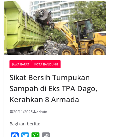
JAWA BARAT
KOTA BANDUNG
Sikat Bersih Tumpukan
Sampah di Eks TPA Dago,
Kerahkan 8 Armada
20/11/2025
admin
Bagikan berita:
F
T
W
C