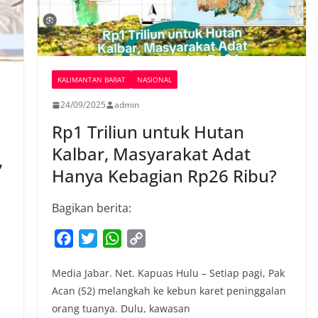
KALIMANTAN BARAT
NASIONAL
24/09/2025
admin
Rp1 Triliun untuk Hutan
Kalbar, Masyarakat Adat
,
Hanya Kebagian Rp26 Ribu?
Bagikan berita:
F
T
W
C
a
w
h
o
Media Jabar. Net. Kapuas Hulu – Setiap pagi, Pak
c
i
a
p
Acan (52) melangkah ke kebun karet peninggalan
e
t
t
y
orang tuanya. Dulu, kawasan
b
t
s
L