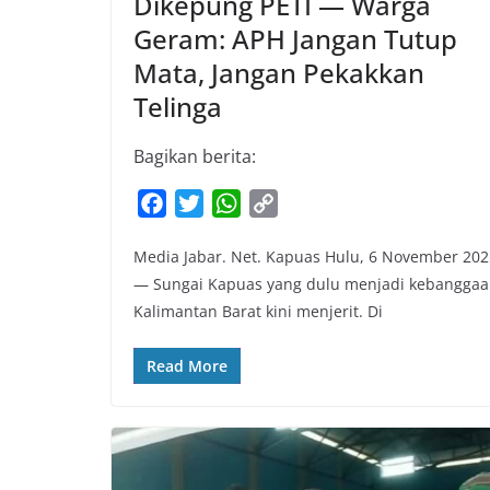
Dikepung PETI — Warga
Geram: APH Jangan Tutup
Mata, Jangan Pekakkan
Telinga
Bagikan berita:
F
T
W
C
a
w
h
o
Media Jabar. Net. Kapuas Hulu, 6 November 202
c
i
a
p
— Sungai Kapuas yang dulu menjadi kebangga
e
t
t
y
Kalimantan Barat kini menjerit. Di
b
t
s
L
o
e
A
i
Read More
o
r
p
n
k
p
k