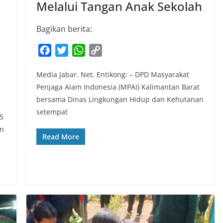
Melalui Tangan Anak Sekolah
Bagikan berita:
F
T
W
C
a
w
h
o
Media Jabar. Net. Entikong: – DPD Masyarakat
c
i
a
p
Penjaga Alam Indonesia (MPAI) Kalimantan Barat
e
t
t
y
bersama Dinas Lingkungan Hidup dan Kehutanan
b
t
s
L
setempat
o
e
A
i
5
o
r
p
n
an
Read More
k
p
k