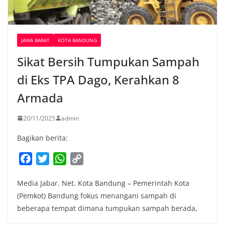
JAWA BARAT
KOTA BANDUNG
Sikat Bersih Tumpukan Sampah
di Eks TPA Dago, Kerahkan 8
Armada
20/11/2025
admin
Bagikan berita:
F
T
W
C
a
w
h
o
Media Jabar. Net. Kota Bandung – Pemerintah Kota
c
i
a
p
(Pemkot) Bandung fokus menangani sampah di
e
t
t
y
beberapa tempat dimana tumpukan sampah berada,
b
t
s
L
o
e
A
i