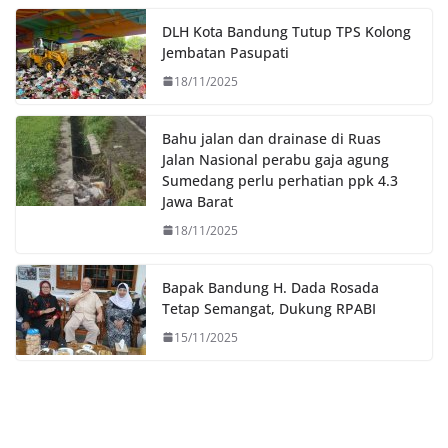
o
r
p
n
DLH Kota Bandung Tutup TPS Kolong
k
p
k
Jembatan Pasupati
18/11/2025
Bahu jalan dan drainase di Ruas
Jalan Nasional perabu gaja agung
Sumedang perlu perhatian ppk 4.3
Jawa Barat
18/11/2025
Bapak Bandung H. Dada Rosada
Tetap Semangat, Dukung RPABI
15/11/2025