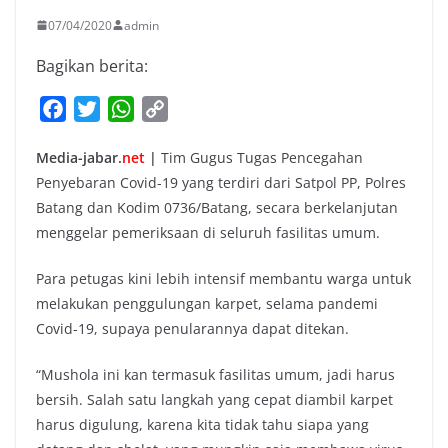
07/04/2020
admin
Bagikan berita:
F
T
W
C
a
w
h
o
Media-jabar.
net
|
Tim Gugus Tugas Pencegahan
c
i
a
p
Penyebaran Covid-19 yang terdiri dari Satpol PP, Polres
e
t
t
y
Batang dan Kodim 0736/Batang, secara berkelanjutan
b
t
s
L
menggelar pemeriksaan di seluruh fasilitas umum.
o
e
A
i
o
r
p
n
Para petugas kini lebih intensif membantu warga untuk
k
p
k
melakukan penggulungan karpet, selama pandemi
Covid-19, supaya penularannya dapat ditekan.
“Mushola ini kan termasuk fasilitas umum, jadi harus
bersih. Salah satu langkah yang cepat diambil karpet
harus digulung, karena kita tidak tahu siapa yang