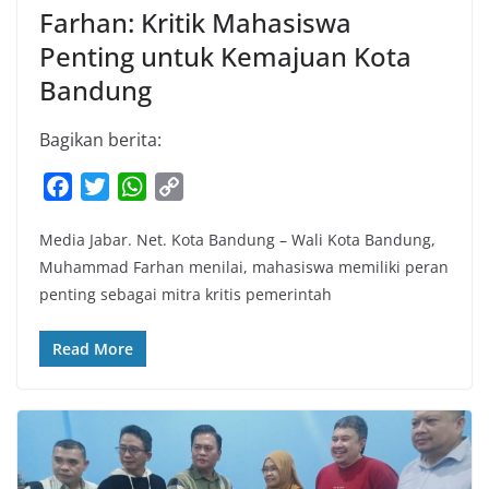
Farhan: Kritik Mahasiswa
Penting untuk Kemajuan Kota
Bandung
Bagikan berita:
F
T
W
C
a
w
h
o
Media Jabar. Net. Kota Bandung – Wali Kota Bandung,
c
i
a
p
Muhammad Farhan menilai, mahasiswa memiliki peran
e
t
t
y
penting sebagai mitra kritis pemerintah
b
t
s
L
o
e
A
i
Read More
o
r
p
n
k
p
k