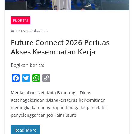
PRIORITAS
30/07/2026
admin
Future Connect 2026 Perluas
Akses Kesempatan Kerja
Bagikan berita:
F
T
W
C
a
w
h
o
Media Jabar. Net. Kota Bandung – Dinas
c
i
a
p
Ketenagakerjaan (Disnaker) terus berkomitmen
e
t
t
y
meningkatkan penyerapan tenaga kerja melalui
b
t
s
L
penyelenggaraan Job Fair Future
o
e
A
i
o
r
p
n
Read More
k
p
k