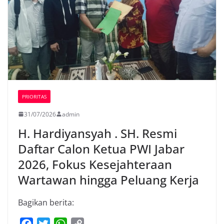
PRIORITAS
31/07/2026
admin
H. Hardiyansyah . SH. Resmi
Daftar Calon Ketua PWI Jabar
2026, Fokus Kesejahteraan
Wartawan hingga Peluang Kerja
Bagikan berita:
F
T
W
C