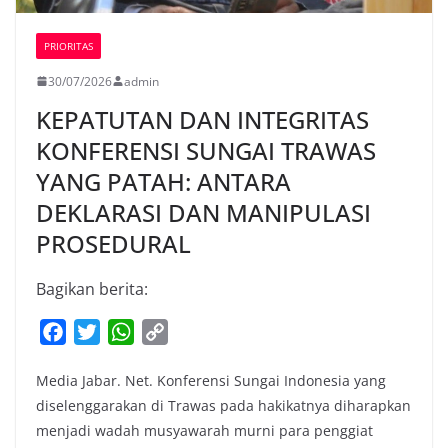
PRIORITAS
30/07/2026
admin
KEPATUTAN DAN INTEGRITAS
KONFERENSI SUNGAI TRAWAS
YANG PATAH: ANTARA
DEKLARASI DAN MANIPULASI
PROSEDURAL
Bagikan berita:
F
T
W
C
a
w
h
o
Media Jabar. Net. Konferensi Sungai Indonesia yang
c
i
a
p
diselenggarakan di Trawas pada hakikatnya diharapkan
e
t
t
y
menjadi wadah musyawarah murni para penggiat
b
t
s
L