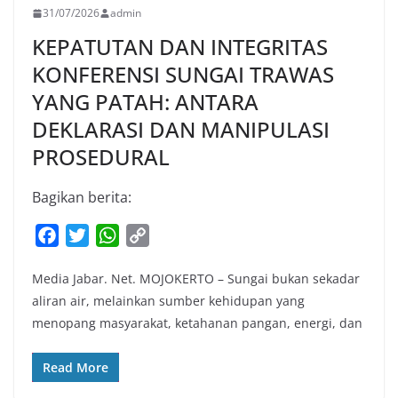
31/07/2026
admin
KEPATUTAN DAN INTEGRITAS
KONFERENSI SUNGAI TRAWAS
YANG PATAH: ANTARA
DEKLARASI DAN MANIPULASI
PROSEDURAL
Bagikan berita:
F
T
W
C
a
w
h
o
Media Jabar. Net. MOJOKERTO – Sungai bukan sekadar
c
i
a
p
aliran air, melainkan sumber kehidupan yang
e
t
t
y
menopang masyarakat, ketahanan pangan, energi, dan
b
t
s
L
o
e
A
i
Read More
o
r
p
n
k
p
k