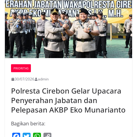
PRIORITAS
30/07/2026
admin
Polresta Cirebon Gelar Upacara
Penyerahan Jabatan dan
Pelepasan AKBP Eko Munarianto
Bagikan berita:
F
T
W
C