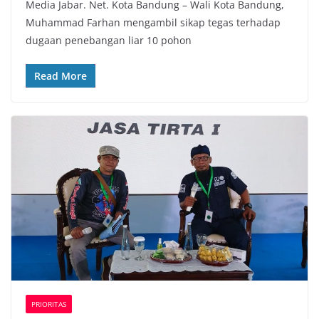
Media Jabar. Net. Kota Bandung – Wali Kota Bandung,
c
i
a
p
Muhammad Farhan mengambil sikap tegas terhadap
e
t
t
y
dugaan penebangan liar 10 pohon
b
t
s
L
o
e
A
i
Read More
o
r
p
n
k
p
k
PRIORITAS