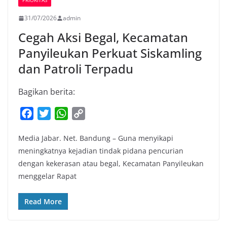
PRIORITAS
31/07/2026
admin
Cegah Aksi Begal, Kecamatan
Panyileukan Perkuat Siskamling
dan Patroli Terpadu
Bagikan berita:
F
T
W
C
a
w
h
o
Media Jabar. Net. Bandung – Guna menyikapi
c
i
a
p
meningkatnya kejadian tindak pidana pencurian
e
t
t
y
dengan kekerasan atau begal, Kecamatan Panyileukan
b
t
s
L
menggelar Rapat
o
e
A
i
o
r
p
n
Read More
k
p
k