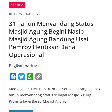
PRIORITAS
31/07/2026
admin
31 Tahun Menyandang Status
Masjid Agung,Begini Nasib
Masjid Agung Bandung Usai
Pemrov Hentikan Dana
Operasional
Bagikan berita:
F
T
W
C
a
w
h
o
Media Jabar. Net. BANDUNG — Setelah kurang lebih 31
c
i
a
p
tahun menyandang status sebagai Masjid Agung
e
t
t
y
Provinsi Jawa Barat, Masjid Agung
b
t
s
L
o
e
A
i