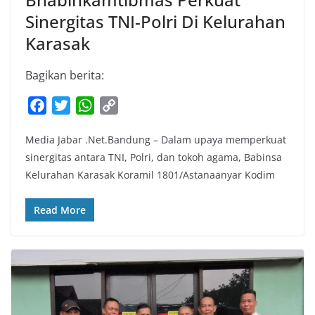
Sinergitas TNI-Polri Di Kelurahan
Karasak
Bagikan berita:
F
T
W
C
a
w
h
o
Media Jabar .Net.Bandung – Dalam upaya memperkuat
c
i
a
p
sinergitas antara TNI, Polri, dan tokoh agama, Babinsa
e
t
t
y
Kelurahan Karasak Koramil 1801/Astanaanyar Kodim
b
t
s
L
o
e
A
i
Read More
o
r
p
n
k
p
k