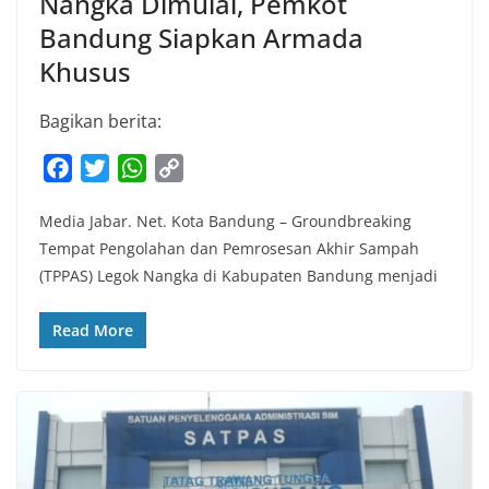
Nangka Dimulai, Pemkot
Bandung Siapkan Armada
Khusus
Bagikan berita:
F
T
W
C
a
w
h
o
Media Jabar. Net. Kota Bandung – Groundbreaking
c
i
a
p
Tempat Pengolahan dan Pemrosesan Akhir Sampah
e
t
t
y
(TPPAS) Legok Nangka di Kabupaten Bandung menjadi
b
t
s
L
o
e
A
i
Read More
o
r
p
n
k
p
k