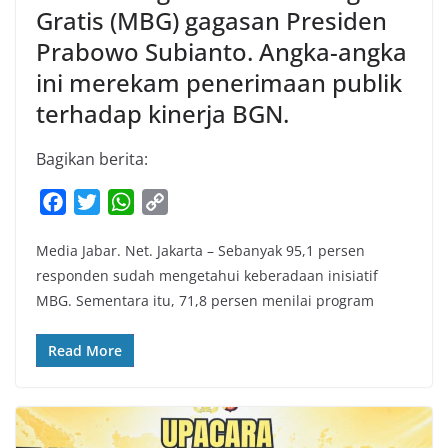
Gratis (MBG) gagasan Presiden
Prabowo Subianto. Angka-angka
ini merekam penerimaan publik
terhadap kinerja BGN.
Bagikan berita:
F
T
W
C
a
w
h
o
Media Jabar. Net. Jakarta – Sebanyak 95,1 persen
c
i
a
p
responden sudah mengetahui keberadaan inisiatif
e
t
t
y
MBG. Sementara itu, 71,8 persen menilai program
b
t
s
L
o
e
A
i
Read More
o
r
p
n
k
p
k