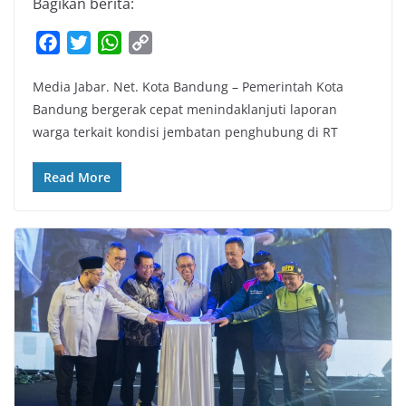
Bagikan berita:
F
T
W
C
a
w
h
o
Media Jabar. Net. Kota Bandung – Pemerintah Kota
c
i
a
p
Bandung bergerak cepat menindaklanjuti laporan
e
t
t
y
warga terkait kondisi jembatan penghubung di RT
b
t
s
L
o
e
A
i
Read More
o
r
p
n
k
p
k