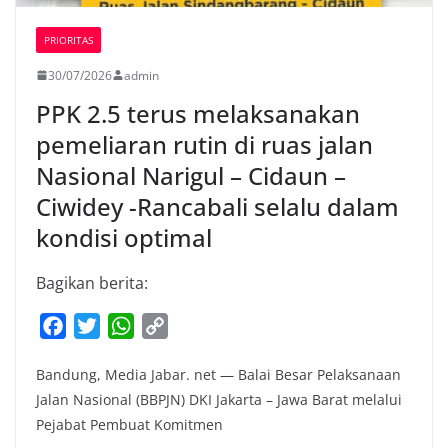
PRIORITAS
30/07/2026
admin
PPK 2.5 terus melaksanakan
pemeliaran rutin di ruas jalan
Nasional Narigul – Cidaun –
Ciwidey -Rancabali selalu dalam
kondisi optimal
Bagikan berita:
F
T
W
C
a
w
h
o
Bandung, Media Jabar. net — Balai Besar Pelaksanaan
c
i
a
p
Jalan Nasional (BBPJN) DKI Jakarta – Jawa Barat melalui
e
t
t
y
Pejabat Pembuat Komitmen
b
t
s
L