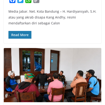
a
w
h
o
Media Jabar. Net. Kota Bandung – H. Hardiyansyah, S.H.
c
i
a
p
atau yang akrab disapa Kang Andhy, resmi
e
t
t
y
mendaftarkan diri sebagai Calon
b
t
s
L
o
e
A
i
Read More
o
r
p
n
k
p
k