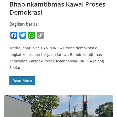
Bhabinkamtibmas Kawal Proses
Demokrasi
Bagikan berita:
F
T
W
C
a
w
h
o
Media Jabar. Net. BANDUNG – Proses demokrasi di
c
i
a
p
tingkat kelurahan berjalan lancar. Bhabinkamtibmas
e
t
t
y
Kelurahan Karasak Polsek Astanaanyar, BRIPKA Jajang
b
t
s
L
Sopian,
o
e
A
i
o
r
p
n
Read More
k
p
k