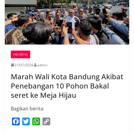
PRIORITAS
31/07/2026
admin
Marah Wali Kota Bandung Akibat
Penebangan 10 Pohon Bakal
seret ke Meja Hijau
Bagikan berita:
F
T
W
C
a
w
h
o