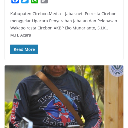
a
w
h
o
Kabupaten Cirebon.Media – Jabar.net ​Polresta Cirebon
c
i
a
p
menggelar Upacara Penyerahan Jabatan dan Pelepasan
e
t
t
y
Wakapolresta Cirebon AKBP Eko Munarianto, S.I.K.,
b
t
s
L
M.H. Acara
o
e
A
i
o
r
p
n
Read More
k
p
k