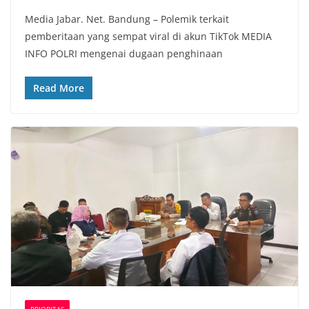
a
w
h
o
Media Jabar. Net. Bandung – Polemik terkait
c
i
a
p
pemberitaan yang sempat viral di akun TikTok MEDIA
e
t
t
y
INFO POLRI mengenai dugaan penghinaan
b
t
s
L
o
e
A
i
Read More
o
r
p
n
k
p
k