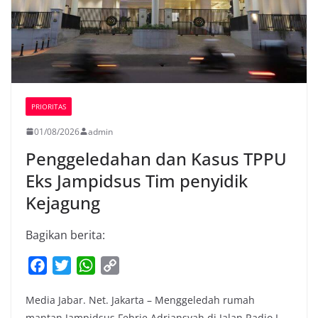
PRIORITAS
01/08/2026
admin
Penggeledahan dan Kasus TPPU
Eks Jampidsus Tim penyidik
Kejagung
Bagikan berita:
F
T
W
C
a
w
h
o
Media Jabar. Net. Jakarta – Menggeledah rumah
c
i
a
p
mantan Jampidsus Febrie Adriansyah di Jalan Radio I