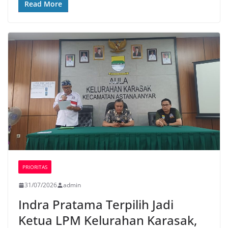
Read More
o
r
p
n
k
p
k
PRIORITAS
31/07/2026
admin
Indra Pratama Terpilih Jadi
Ketua LPM Kelurahan Karasak,