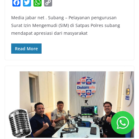
F
T
W
C
a
w
h
o
Media jabar net . Subang – Pelayanan pengurusan
c
i
a
p
Surat Izin Mengemudi (SIM) di Satpas Polres subang
e
t
t
y
mendapat apresiasi dari masyarakat
b
t
s
L
o
e
A
i
Read More
o
r
p
n
k
p
k