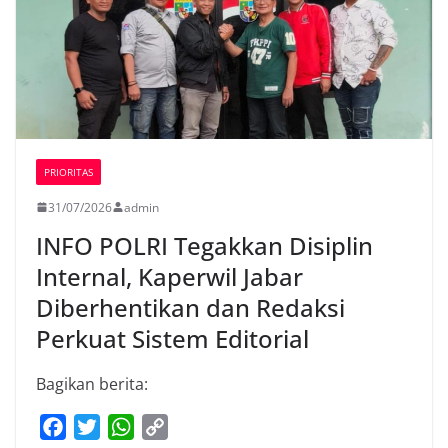
PRIORITAS
31/07/2026
admin
INFO POLRI Tegakkan Disiplin
Internal, Kaperwil Jabar
Diberhentikan dan Redaksi
Perkuat Sistem Editorial
Bagikan berita:
F
T
W
C